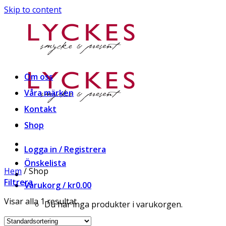
Skip to content
Om oss
Våra märken
Kontakt
Shop
Logga in / Registrera
Önskelista
Hem
/
Shop
Filtrera
Varukorg /
kr
0.00
Visar alla 1 resultat
Du har inga produkter i varukorgen.