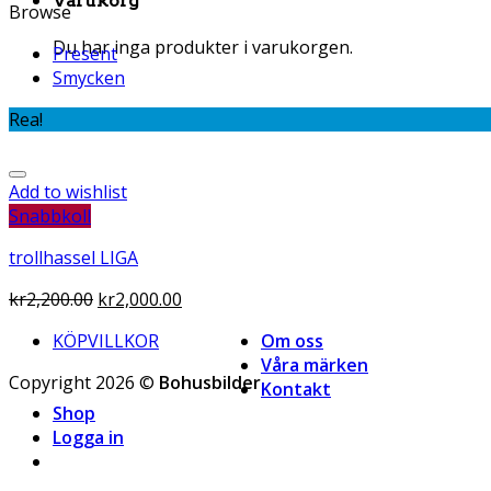
Varukorg
Browse
Du har inga produkter i varukorgen.
Present
Smycken
Rea!
Add to wishlist
Snabbkoll
trollhassel LIGA
kr
2,200.00
kr
2,000.00
KÖPVILLKOR
Om oss
Våra märken
Copyright 2026 ©
Bohusbilder
Kontakt
Shop
Logga in